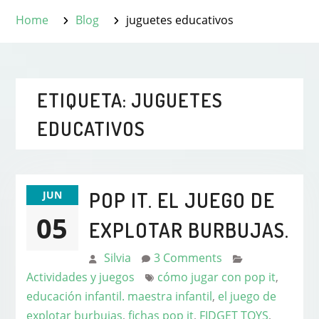
Home
Blog
juguetes educativos
ETIQUETA:
JUGUETES
EDUCATIVOS
POP IT. EL JUEGO DE
JUN
05
EXPLOTAR BURBUJAS.
Silvia
3 Comments
Actividades y juegos
cómo jugar con pop it
,
educación infantil. maestra infantil
,
el juego de
explotar burbujas
,
fichas pop it
,
FIDGET TOYS
,