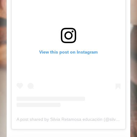
View this post on Instagram
A post shared by Silvia Retamosa educación (@silviaretamosaeducainfantil)