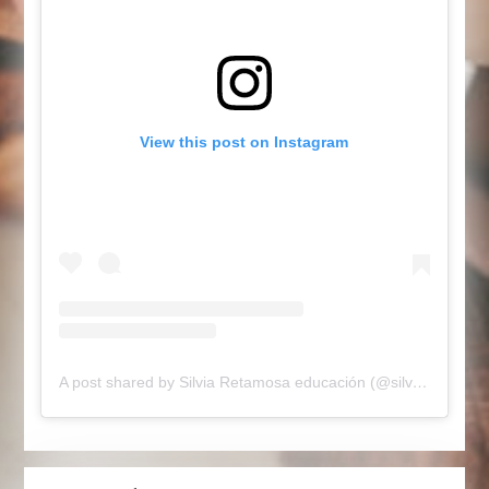
View this post on Instagram
A post shared by Silvia Retamosa educación (@silviaretamosaeducainfantil)