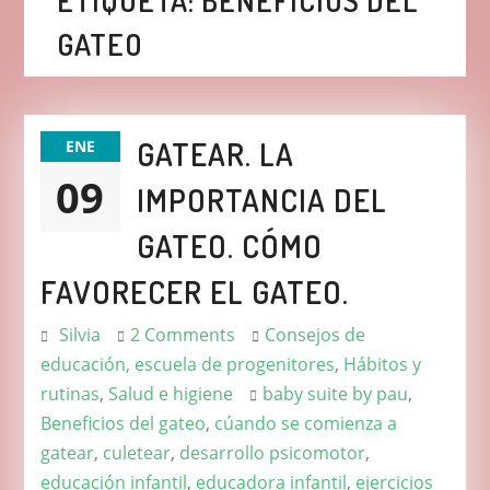
ETIQUETA:
BENEFICIOS DEL
GATEO
GATEAR. LA
ENE
09
IMPORTANCIA DEL
GATEO. CÓMO
FAVORECER EL GATEO.
Silvia
2 Comments
Consejos de
educación, escuela de progenitores
,
Hábitos y
rutinas
,
Salud e higiene
baby suite by pau
,
Beneficios del gateo
,
cúando se comienza a
gatear
,
culetear
,
desarrollo psicomotor
,
educación infantil
,
educadora infantil
,
ejercicios