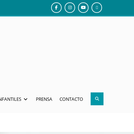
Facebook
Instagram
Youtube
El
gusanito
Tico
Search
NFANTILES
PRENSA
CONTACTO