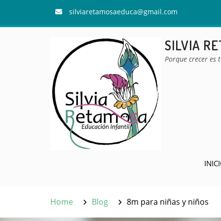
Skip
silviaretamosaeduca@gmail.com
to
content
SILVIA R
Porque crecer es 
INIC
Home
Blog
8m para niñas y niños