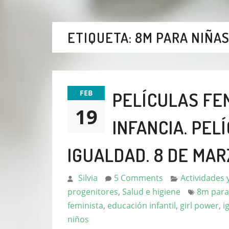
ETIQUETA:
8M PARA NIÑAS
FEB
PELÍCULAS FE
19
INFANCIA. PEL
IGUALDAD. 8 DE MAR
Silvia
5 Comments
Actividades 
progenitores
,
Salud e higiene
8m para
feminista
,
educación infantil
,
girl power
,
i
niños