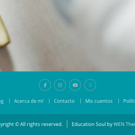
Facebook
Instagram
Youtube
El
og
Acerca de mí
Contacto
Mis cuentos
Polít
gusanito
Tico
yright © All rights reserved.
Education Soul by
WEN The