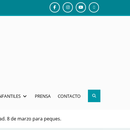
Facebook
Instagram
Youtube
El
gusanito
Tico
Search
NFANTILES
PRENSA
CONTACTO
ad. 8 de marzo para peques.