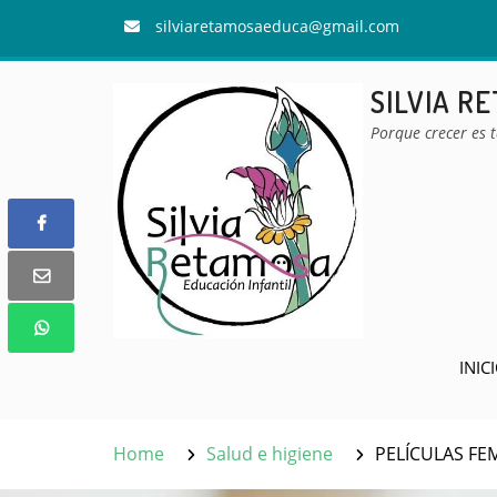
Skip
silviaretamosaeduca@gmail.com
to
content
SILVIA R
Porque crecer es 
INIC
Home
Salud e higiene
PELÍCULAS FEM