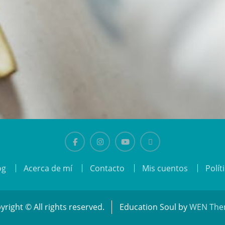
Facebook
Instagram
Youtube
El
og
Acerca de mí
Contacto
Mis cuentos
Polít
gusanito
Tico
yright © All rights reserved.
Education Soul by
WEN The