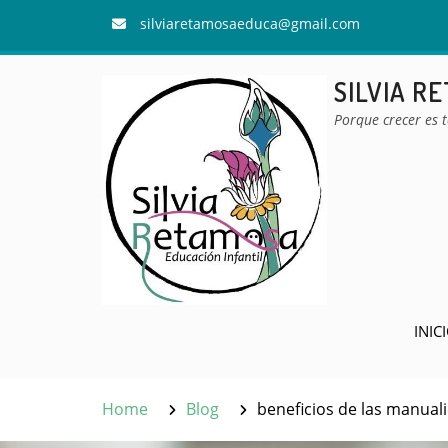
Skip
silviaretamosaeduca@gmail.com
to
content
SILVIA R
Porque crecer es 
INIC
Home
Blog
beneficios de las manual