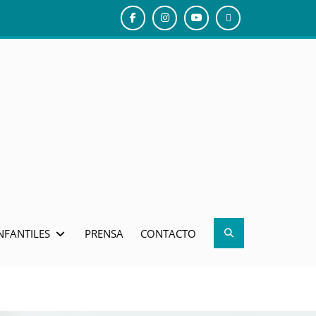
Facebook
Instagram
Youtube
El
gusanito
Tico
Search
NFANTILES
PRENSA
CONTACTO