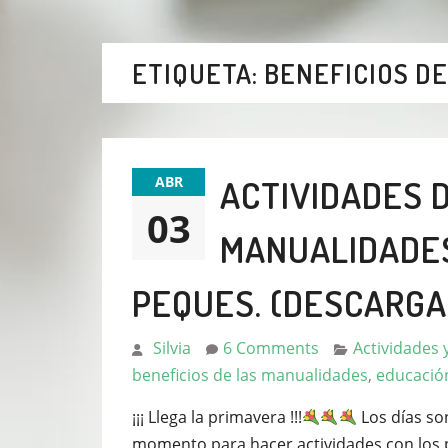
ETIQUETA:
BENEFICIOS D
ABR
ACTIVIDADES 
03
MANUALIDADES
PEQUES. (DESCARGA
Silvia
6 Comments
Actividades 
beneficios de las manualidades
,
educación
¡¡¡ Llega la primavera !!!
Los días so
momento para hacer actividades con los pe