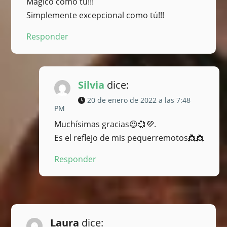
Mágico como tú!!!
Simplemente excepcional como tú!!!
Responder
Silvia
dice:
20 de enero de 2022 a las 7:48
PM
Muchísimas gracias😍💞💜.
Es el reflejo de mis pequerremotos👸👸
Responder
Laura
dice: