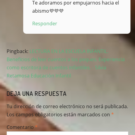
Te adoramos por empujarnos hacia el
abismo💜💜💜
Responder
Pingback:
LECTURA EN LA ESCUELA INFANTIL.
Beneficios de leer cuentos a los peques. Experiencia
como escritora de cuentos infantiles. - Silvia
Retamosa Educación Infantil
DEJA UNA RESPUESTA
Tu dirección de correo electrónico no será publicada.
Los campos obligatorios están marcados con
*
Comentario
*